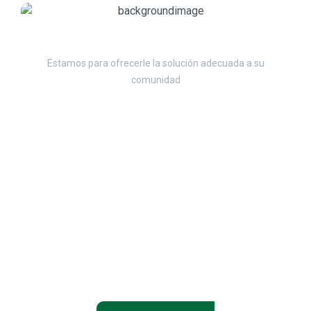
¿Tiene alguna pregunta?
Estamos para ofrecerle la solución adecuada a su
comunidad
+34 963 91 01 27
info@adminitracionesparrilla.es