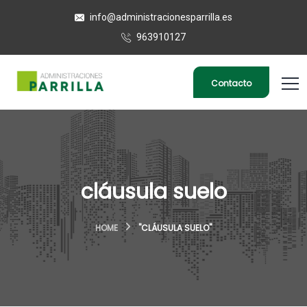
info@administracionesparrilla.es
963910127
Contacto
cláusula suelo
HOME
"CLÁUSULA SUELO"