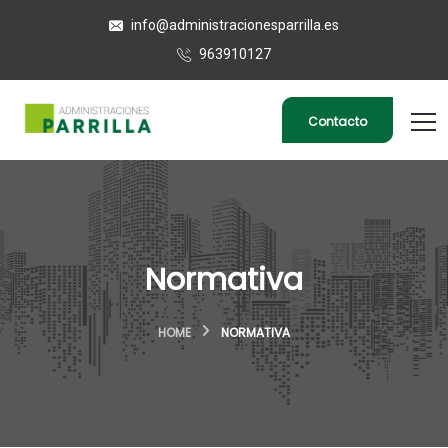
info@administracionesparrilla.es
963910127
Contacto
Normativa
HOME
NORMATIVA