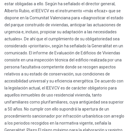
estar obligadas a ello. Según ha señalado el director general,
Alberto Rubio, el IEEV.CV es el instrumento «más eficaz» que se
dispone en la Comunitat Valenciana para «diagnosticar el estado
del parque construido de viviendas, anticipar las actuaciones de
urgencia e, incluso, propiciar su adaptación a las necesidades
actuales«. De ahí que el cumplimiento de su obligatoriedad sea
considerado »prioritario«, según ha señalado la Generalitat en un
comunicado. El informe de Evaluación de Edificios de Viviendas
consiste en una inspección técnica del edificio realizada por una
persona facultativa competente donde se recogen aspectos
relativos a su estado de conservación, sus condiciones de
accesibilidad universal y su eficiencia energética. De acuerdo con
la legislación actual, el IEEV.CV es de carácter obligatorio para
aquellos inmuebles de uso residencial vivienda, tanto
unifamiliares como plurifamiliares, cuya antigüedad sea superior
a 50 años. No cumplir con ello supondrá la apertura de un
procedimiento sancionador por infracción urbanística con arreglo
a los periodos recogidos en la normativa vigente, señala la
Generalitat. Plazo El plazo máximo para la elaboración y registro