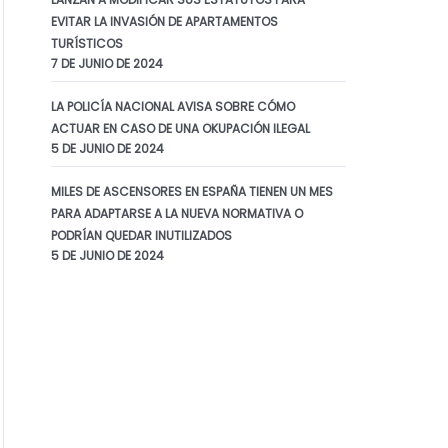
EVITAR LA INVASIÓN DE APARTAMENTOS
TURÍSTICOS
7 DE JUNIO DE 2024
LA POLICÍA NACIONAL AVISA SOBRE CÓMO
ACTUAR EN CASO DE UNA OKUPACIÓN ILEGAL
5 DE JUNIO DE 2024
7 DE FEBRERO DE 2024
MILES DE ASCENSORES EN ESPAÑA TIENEN UN MES
PARA ADAPTARSE A LA NUEVA NORMATIVA O
El Supremo
PODRÍAN QUEDAR INUTILIZADOS
avala el veto de
5 DE JUNIO DE 2024
las
comunidades
de vecinos a los
apartamentos
turísticos
La Sala de lo Civil