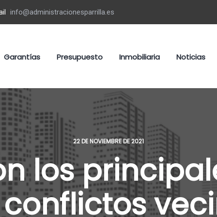
il
info@administracionesparrilla.es
Garantías
Presupuesto
Inmobiliaria
Noticias
22 DE NOVIEMBRE DE 2021
n los principa
 conflictos vec