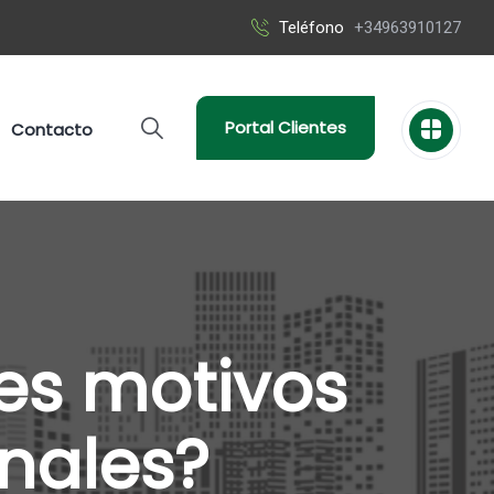
Teléfono
+34963910127
Portal Clientes
Contacto
les motivos
inales?