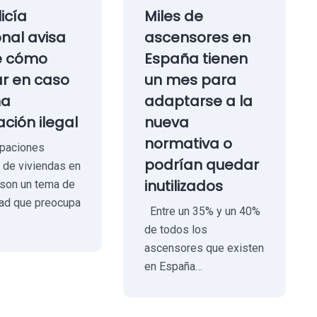
licía
Miles de
nal avisa
ascensores en
e cómo
España tienen
r en caso
un mes para
na
adaptarse a la
ción ilegal
nueva
normativa o
paciones
podrían quedar
s de viviendas en
inutilizados
son un tema de
dad que preocupa
Entre un 35% y un 40%
de todos los
ascensores que existen
en España…