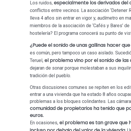
especialmente los derivados del 
Los ruidos,
conflictos entre vecinos. La asociación ‘Detener
lleva 4 años sin entrar en vigor y, audímetro en 
miembros de la asociación de ‘Cafés y Bares’ de 
hostelería? El programa conocerá su punto de vist
¿Puede el sonido de unas gallinas hacer qu
es común, pero tampoco un caso aislado. Sucedió 
el problema vino por el sonido de la
Teruel,
dejaran de sonar porque molestaban a sus inquilin
tradición del pueblo.
Otras discusiones comunes se repiten en los edi
entrar a una vivienda que ha estado 8 años ocup
problemas a los bloques colindantes. Las cámara
comunidad de propietarios ha tenido que p
euros.
el problema es tan grave que h
En ocasiones,
incluso por debajo del valor de la vivienda.
Un