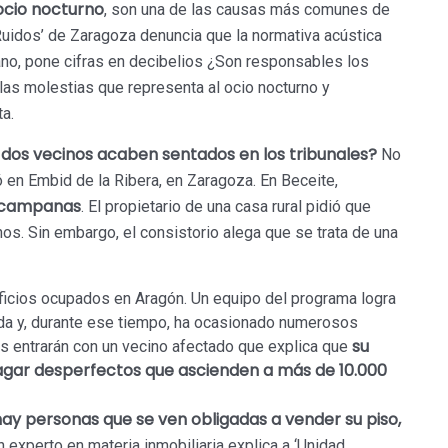
ocio nocturno
, son una de las causas más comunes de
 Ruidos’ de Zaragoza denuncia que la normativa acústica
mano, pone cifras en decibelios ¿Son responsables los
las molestias que representa al ocio nocturno y
a.
e dos vecinos acaben sentados en los tribunales?
No
en Embid de la Ribera, en Zaragoza. En Beceite,
s campanas
. El propietario de una casa rural pidió que
os. Sin embargo, el consistorio alega que se trata de una
ficios ocupados en Aragón. Un equipo del programa logra
ada y, durante ese tiempo, ha ocasionado numerosos
su
s entrarán con un vecino afectado que explica que
agar desperfectos que ascienden a más de 10.000
ay personas que se ven obligadas a vender su piso,
 experto en materia inmobiliaria explica a ‘Unidad