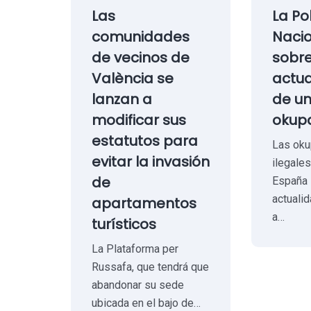
Las
La Po
comunidades
Nacio
de vecinos de
sobr
València se
actua
lanzan a
de u
modificar sus
okupa
estatutos para
Las oku
evitar la invasión
ilegale
de
España 
actuali
apartamentos
a…
turísticos
La Plataforma per
Russafa, que tendrá que
abandonar su sede
ubicada en el bajo de…