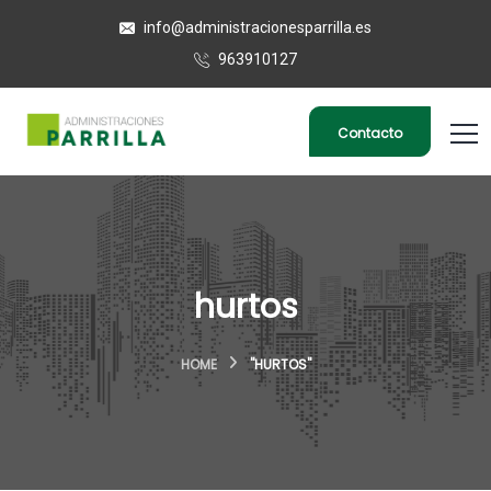
info@administracionesparrilla.es
963910127
Contacto
hurtos
HOME
"HURTOS"