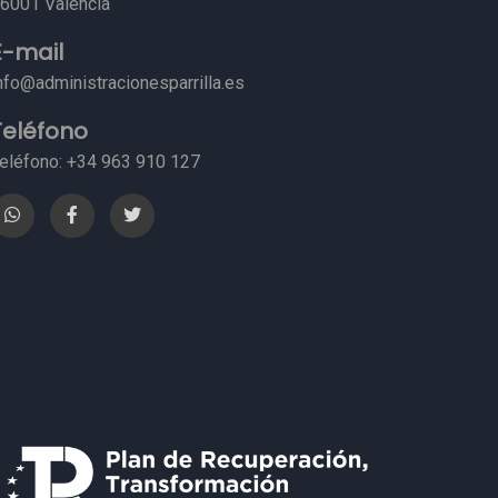
6001 Valencia
E-mail
nfo@administracionesparrilla.es
Teléfono
eléfono: +34 963 910 127