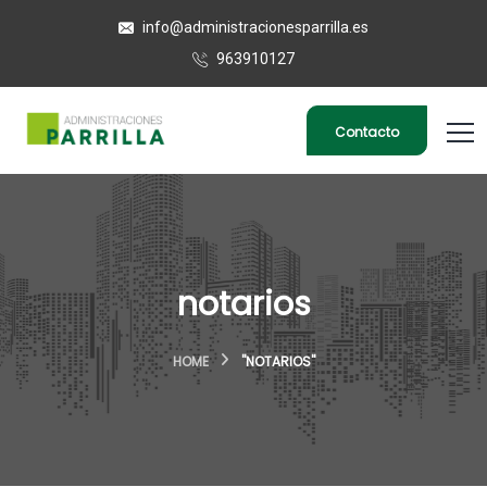
info@administracionesparrilla.es
963910127
Contacto
notarios
HOME
"NOTARIOS"