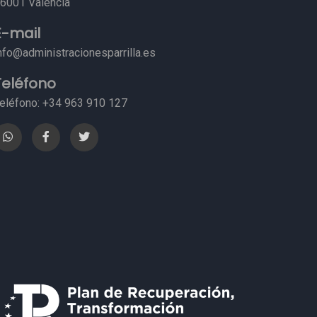
6001 Valencia
E-mail
nfo@administracionesparrilla.es
Teléfono
eléfono: +34 963 910 127