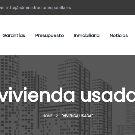
il
info@administracionesparrilla.es
Garantías
Presupuesto
Inmobiliaria
Noticias
vivienda usad
HOME
"VIVIENDA USADA"