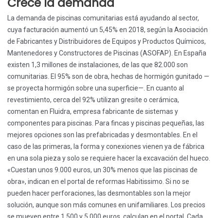
Crece la demanda
La demanda de piscinas comunitarias está ayudando al sector,
cuya facturación aumentó un 5,45% en 2018, según la Asociación
de Fabricantes y Distribuidores de Equipos y Productos Químicos,
Mantenedores y Constructores de Piscinas (ASOFAP). En España
existen 1,3 millones de instalaciones, de las que 82.000 son
comunitarias. El 95% son de obra, hechas de hormigón gunitado —
se proyecta hormigón sobre una superficie—. En cuanto al
revestimiento, cerca del 92% utilizan gresite o cerámica,
comentan en Fluidra, empresa fabricante de sistemas y
componentes para piscinas. Para fincas y piscinas pequeñas, las
mejores opciones son las prefabricadas y desmontables. En el
caso de las primeras, la forma y conexiones vienen ya de fábrica
en una sola pieza y solo se requiere hacer la excavación del hueco.
«Cuestan unos 9.000 euros, un 30% menos que las piscinas de
obra», indican en el portal de reformas Habitissimo. Si no se
pueden hacer perforaciones, las desmontables son la mejor
solución, aunque son más comunes en unifamiliares. Los precios
se mueven entre 1.500 y 5.000 euros, calculan en el portal. Cada