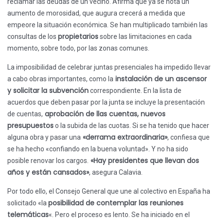
reclamar las deudas de un vecino. Afirma que ya se nota un
aumento de morosidad, que augura crecerá a medida que
empeore la situación económica. Se han multiplicado también las
propietarios
consultas de los
sobre las limitaciones en cada
momento, sobre todo, por las zonas comunes.
La imposibilidad de celebrar juntas presenciales ha impedido llevar
instalación de un ascensor
a cabo obras importantes, como la
y solicitar la subvención
correspondiente. En la lista de
acuerdos que deben pasar por la junta se incluye la presentación
aprobación de llas cuentas, nuevos
de cuentas,
presupuestos
o la subida de las cuotas. Si se ha tenido que hacer
«derrama extraordinaria»
alguna obra y pasar una
, confiesa que
se ha hecho «confiando en la buena voluntad». Y no ha sido
«Hay presidentes que llevan dos
posible renovar los cargos.
años y están cansados»
, asegura Calavia.
Por todo ello, el Consejo General que une al colectivo en España ha
posibilidad de contemplar las reuniones
solicitado «la
telemáticas
«. Pero el proceso es lento. Se ha iniciado en el