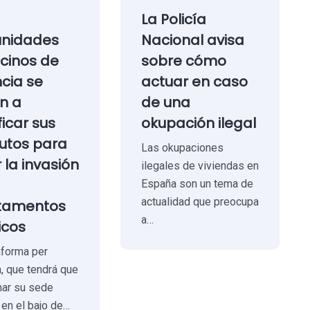
La Policía
nidades
Nacional avisa
cinos de
sobre cómo
cia se
actuar en caso
n a
de una
icar sus
okupación ilegal
utos para
Las okupaciones
r la invasión
ilegales de viviendas en
España son un tema de
actualidad que preocupa
tamentos
a…
icos
aforma per
, que tendrá que
ar su sede
 en el bajo de…