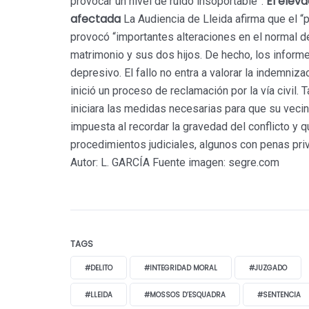
El eleva
provocar un nivel de ruido insoportable”.
afectada
La Audiencia de Lleida afirma que el “
provocó “importantes alteraciones en el normal des
matrimonio y sus dos hijos. De hecho, los inform
depresivo. El fallo no entra a valorar la indemniza
inició un proceso de reclamación por la vía civil
iniciara las medidas necesarias para que su vecin
impuesta al recordar la gravedad del conflicto y 
procedimientos judiciales, algunos con penas pri
Autor:
L. GARCÍA Fuente imagen: segre.com
TAGS
#DELITO
#INTEGRIDAD MORAL
#JUZGADO
#LLEIDA
#MOSSOS D’ESQUADRA
#SENTENCIA