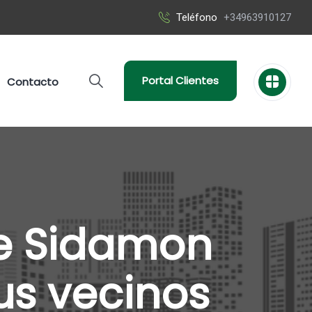
Teléfono
+34963910127
Portal Clientes
Contacto
e Sidamon
us vecinos