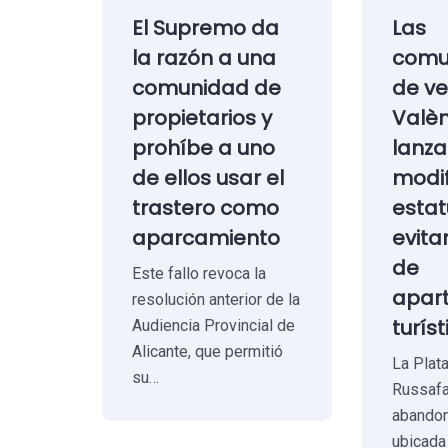
El Supremo da
Las
la razón a una
comu
comunidad de
de ve
propietarios y
Valèn
prohíbe a uno
lanza
de ellos usar el
modif
trastero como
estat
aparcamiento
evita
de
Este fallo revoca la
apar
resolución anterior de la
turíst
Audiencia Provincial de
Alicante, que permitió
La Plat
su…
Russafa
abandon
ubicada