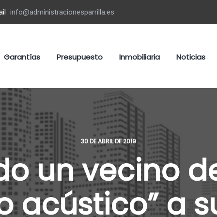
il
info@administracionesparrilla.es
Garantías
Presupuesto
Inmobiliaria
Noticias
30 DE ABRIL DE 2019
o un vecino d
o acústico” a s