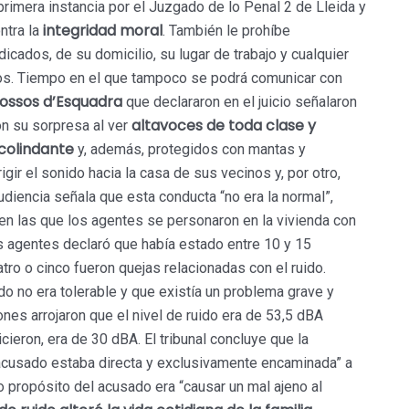
rimera instancia por el Juzgado de lo Penal 2 de Lleida y
integridad moral
ntra la
. También le prohíbe
cados, de su domicilio, su lugar de trabajo y cualquier
ños. Tiempo en el que tampoco se podrá comunicar con
ossos d’Esquadra
que declararon en el juicio señalaron
altavoces de toda clase y
on su sorpresa al ver
colindante
y, además, protegidos con mantas y
gir el sonido hacia la casa de sus vecinos y, por otro,
udiencia señala que esta conducta “no era la normal”,
 las que los agentes se personaron en la vivienda con
s agentes declaró que había estado entre 10 y 15
ro o cinco fueron quejas relacionadas con el ruido.
do no era tolerable y que existía un problema grave y
nes arrojaron que el nivel de ruido era de 53,5 dBA
hicieron, era de 30 dBA. El tribunal concluye que la
acusado estaba directa y exclusivamente encaminada” a
ico propósito del acusado era “causar un mal ajeno al