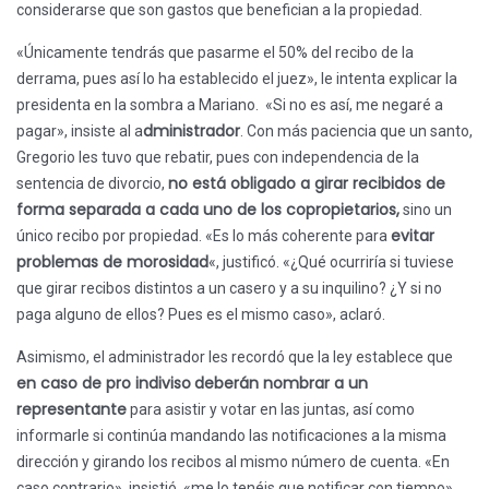
considerarse que son gastos que benefician a la propiedad.
«Únicamente tendrás que pasarme el 50% del recibo de la
derrama, pues así lo ha establecido el juez», le intenta explicar la
presidenta en la sombra a Mariano. «Si no es así, me negaré a
dministrador
pagar», insiste al a
. Con más paciencia que un santo,
Gregorio les tuvo que rebatir, pues con independencia de la
no está obligado a girar recibidos de
sentencia de divorcio,
forma separada a cada uno de los copropietarios,
sino un
evitar
único recibo por propiedad. «Es lo más coherente para
problemas de morosidad
«, justificó. «¿Qué ocurriría si tuviese
que girar recibos distintos a un casero y a su inquilino? ¿Y si no
paga alguno de ellos? Pues es el mismo caso», aclaró.
Asimismo, el administrador les recordó que la ley establece que
en caso de pro indiviso
deberán nombrar a un
representante
para asistir y votar en las juntas, así como
informarle si continúa mandando las notificaciones a la misma
dirección y girando los recibos al mismo número de cuenta. «En
caso contrario», insistió, «me lo tenéis que notificar con tiempo».