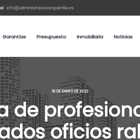
il
info@administracionesparrilla.es
Garantías
Presupuesto
Inmobiliaria
Noticias
18 DE ENERO DE 2022
ta de profesion
dos oficios ral