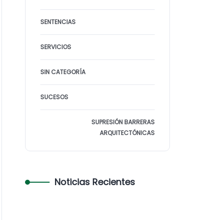
SENTENCIAS
SERVICIOS
SIN CATEGORÍA
SUCESOS
SUPRESIÓN BARRERAS
7 DE FEBRERO DE 2024
ARQUITECTÓNICAS
El Supremo
avala el veto de
las
Noticias Recientes
comunidades
de vecinos a los