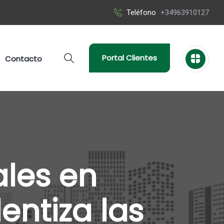
Teléfono
+34963910127
Portal Clientes
Contacto
ales en
entiza las