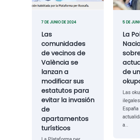
7 DE JUNIO DE 2024
5 DE JUN
Las
La Po
comunidades
Nacio
de vecinos de
sobr
València se
actua
lanzan a
de u
modificar sus
okupa
estatutos para
Las oku
evitar la invasión
ilegale
de
España 
actuali
apartamentos
a…
turísticos
La Plataforma per