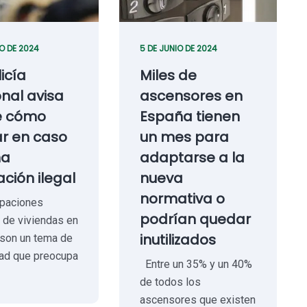
IO DE 2024
5 DE JUNIO DE 2024
licía
Miles de
nal avisa
ascensores en
e cómo
España tienen
r en caso
un mes para
na
adaptarse a la
ción ilegal
nueva
normativa o
paciones
podrían quedar
s de viviendas en
inutilizados
son un tema de
dad que preocupa
Entre un 35% y un 40%
de todos los
ascensores que existen