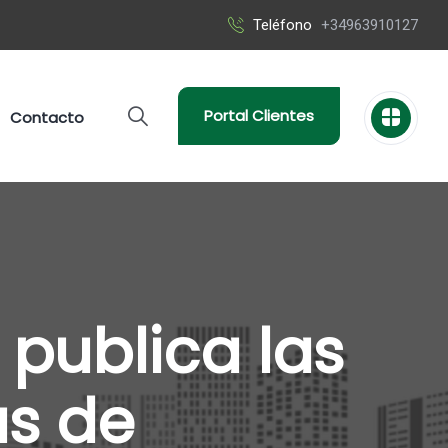
Teléfono
+34963910127
Portal Clientes
Contacto
 publica las
as de