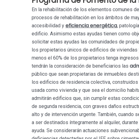
Programa de Fomento de la re
En la rehabilitación de los elementos comunes de l
procesos de rehabilitación en los ámbitos de mayo
eficiencia energética
accesibilidad y
, patologí
edificio. Asimismo estas ayudas tienen como obje
solicitar estas ayudas las comunidades de propie
los propietarios únicos de edificios de viviendas 
menos el 60% de los propietarios tenga ingresos
adm
tendrán la consideración de beneficiarios las
público que sean propietarias de inmuebles desti
los edificios de residencia colectiva, construido
usada como vivienda y que sea el domicilio habit
admitirán edificios que, sin cumplir estas condi
de segunda residencia, con graves daños estructu
alto y de intervención urgente. También, cuando s
a ser destinados íntegramente al alquiler, durant
ayuda. Se considerarán actuaciones subvencionab
deficiencias detectadas por el IEE sobre cimentaci