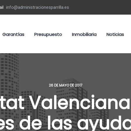
il
info@administracionesparrilla.es
Garantías
Presupuesto
Inmobiliaria
Noticias
26 DE MAYO DE 2017
tat Valenciana
s de las ayud