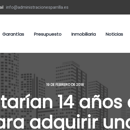
il
info@administracionesparrilla.es
Garantías
Presupuesto
Inmobiliaria
Noticias
19 DE FEBRERO DE 2018
tarían 14 años
ara adquirir un