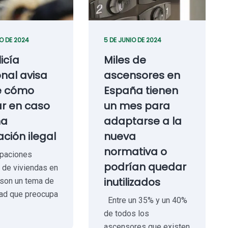
IO DE 2024
5 DE JUNIO DE 2024
licía
Miles de
nal avisa
ascensores en
e cómo
España tienen
r en caso
un mes para
na
adaptarse a la
ción ilegal
nueva
normativa o
paciones
podrían quedar
s de viviendas en
inutilizados
son un tema de
dad que preocupa
Entre un 35% y un 40%
de todos los
ascensores que existen