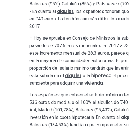
Baleares (95%), Cataluña (85%) y País Vasco (79%)
alquiler
• En cuanto al
, los españoles tendrán que 
en 740 euros. Lo tendrán aún más difícil los madr
2017.
– Hoy se aprueba en Consejo de Ministros la sub
pasando de 707,6 euros mensuales en 2017 a 735
este incremento mensual de 28,3 euros, parece q
en la mayoría de comunidades autónomas. El port
proporción del salario mínimo tendrán que inverti
alquiler
hipoteca
esta subida en el
o la
el próxi
vivienda
suficiente para adquirir una
.
salario mínimo
Los españoles que cobren el
ten
536 euros de media, o el 100% al alquiler, de 740
Así, Madrid (101,78%), Baleares (95,49%), Catalu
alq
inversión en la cuota hipotecaria. En cuanto al
Baleares (134,53%) tendrían que comprometer su 