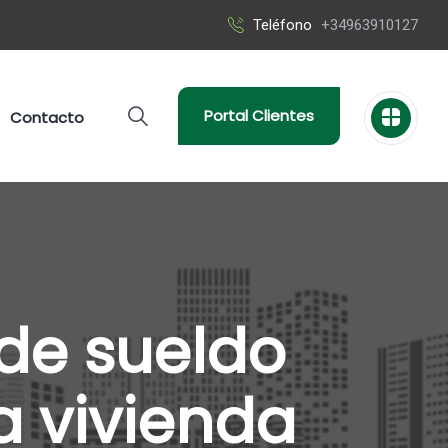
Teléfono
+34963910127
Portal Clientes
Contacto
 de sueldo
a vivienda