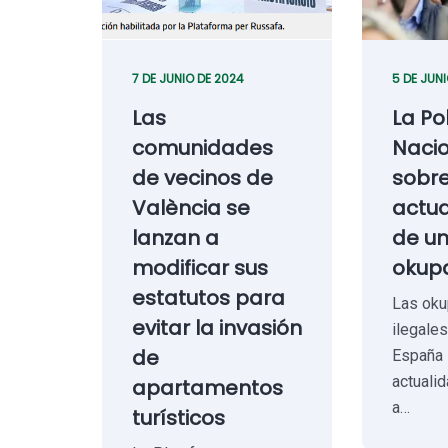
7 DE JUNIO DE 2024
5 DE JUN
Las
La Po
comunidades
Nacio
de vecinos de
sobr
València se
actua
lanzan a
de u
modificar sus
okupa
estatutos para
Las oku
evitar la invasión
ilegale
de
España 
actuali
apartamentos
a…
turísticos