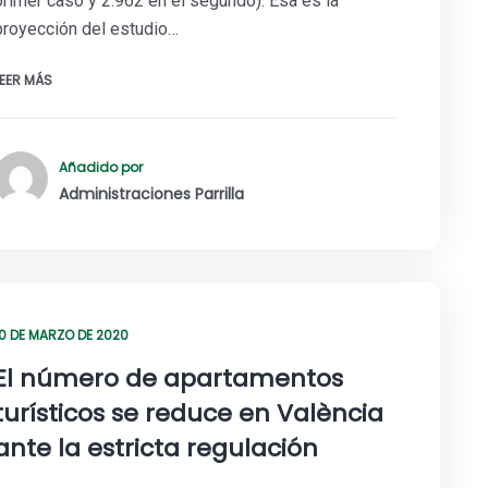
primer caso y 2.962 en el segundo). Esa es la
proyección del estudio…
LEER MÁS
Añadido por
Administraciones Parrilla
10 DE MARZO DE 2020
El número de apartamentos
turísticos se reduce en València
ante la estricta regulación