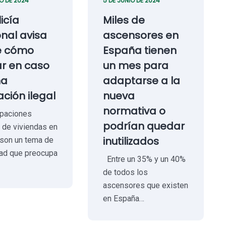
IO DE 2024
5 DE JUNIO DE 2024
licía
Miles de
nal avisa
ascensores en
e cómo
España tienen
r en caso
un mes para
na
adaptarse a la
ción ilegal
nueva
normativa o
paciones
podrían quedar
s de viviendas en
inutilizados
son un tema de
dad que preocupa
Entre un 35% y un 40%
de todos los
ascensores que existen
en España…