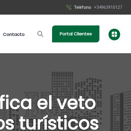
Teléfono
+34963910127
Portal Clientes
Contacto
fica el veto
 turísticos