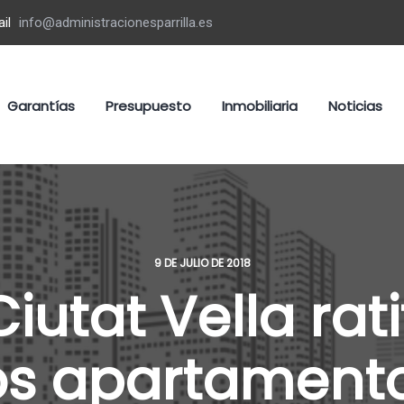
il
info@administracionesparrilla.es
Garantías
Presupuesto
Inmobiliaria
Noticias
9 DE JULIO DE 2018
Ciutat Vella rati
os apartamentos