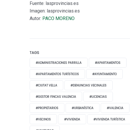
Fuente: lasprovincias.es
Imagen: lasprovincias.es
Autor:
PACO MORENO
TAGS
#ADMINISTRACIONES PARRILLA
#APARTAMENTOS
#APARTAMENTOS TURÍSTICOS
#AYUNTAMIENTO
#CIUTAT VELLA
#DENUNCIAS VECINALES
#GESTOR FINCAS VALENCIA
#LICENCIAS
#PROPIETARIOS
#URBANÍSTICA
#VALENCIA
#VECINOS
#VIVIENDA
#VIVIENDA TURÍSTICA