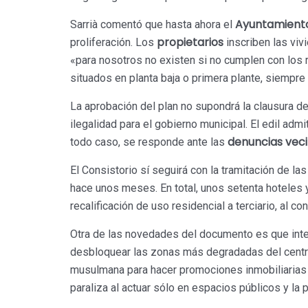
Ayuntamient
Sarrià comentó que hasta ahora el
propietarios
proliferación. Los
inscriben las viv
«para nosotros no existen si no cumplen con los r
situados en planta baja o primera plante, siempre
La aprobación del plan no supondrá la clausura d
ilegalidad para el gobierno municipal. El edil admit
denuncias veci
todo caso, se responde ante las
El Consistorio sí seguirá con la tramitación de la
hace unos meses. En total, unos setenta hoteles 
recalificación de uso residencial a terciario, al co
Otra de las novedades del documento es que integ
desbloquear las zonas más degradadas del centro.
musulmana para hacer promociones inmobiliarias v
paraliza al actuar sólo en espacios públicos y la pr