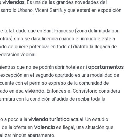
viviendas
mo
. Es una de las grandes novedades del
arrollo Urbano, Vicent Sarrià, y que estará en exposición
e total, dado que en Sant Francesc (zona delimitada por
e otras) sólo se dará licencia cuando el inmueble esté a
o se quiere potenciar en todo el distrito la llegada de
ederación vecinal.
apartamentos
mientras que no se podrán abrir hoteles ni
a excepción en el segundo apartado es una modalidad de
l, cuente con el permiso expreso de la comunidad de
vivienda
onado en esa
. Entonces el Consistorio considera
rmitirá con la condición añadida de recibir toda la
vivienda turística
o a poco a la
actual. Un estudio
Valencia
 de la oferta en
es ilegal, una situación que
alizar ningún apartamento.