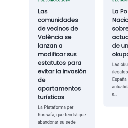
7 DE JUNIO DE 2024
5 DE JUN
Las
La Po
comunidades
Nacio
de vecinos de
sobr
València se
actua
lanzan a
de u
modificar sus
okupa
estatutos para
Las oku
evitar la invasión
ilegale
de
España 
actuali
apartamentos
a…
turísticos
La Plataforma per
Russafa, que tendrá que
abandonar su sede