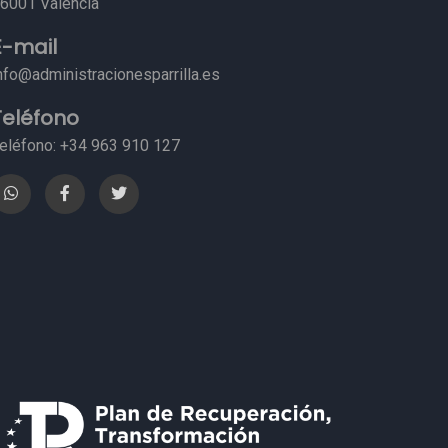
6001 Valencia
E-mail
nfo@administracionesparrilla.es
Teléfono
eléfono: +34 963 910 127