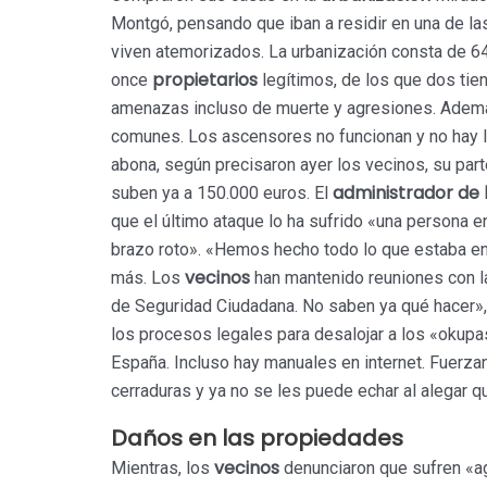
Montgó, pensando que iban a residir en una de l
viven atemorizados. La urbanización consta de 6
propietarios
once
legítimos, de los que dos tien
amenazas incluso de muerte y agresiones. Además,
comunes. Los ascensores no funcionan y no hay lu
abona, según precisaron ayer los vecinos, su par
administrador de 
suben ya a 150.000 euros. El
que el último ataque lo ha sufrido «una persona e
brazo roto». «Hemos hecho todo lo que estaba 
vecinos
más. Los
han mantenido reuniones con la 
de Seguridad Ciudadana. No saben ya qué hacer», 
los procesos legales para desalojar a los «okup
España. Incluso hay manuales en internet. Fuerza
cerraduras y ya no se les puede echar al alegar qu
Daños en las propiedades
vecinos
Mientras, los
denunciaron que sufren «ag