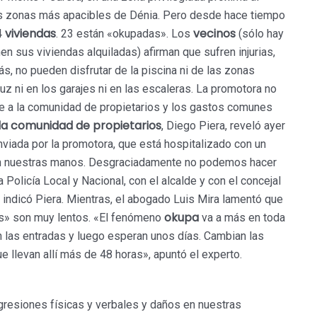
as zonas más apacibles de Dénia. Pero desde hace tiempo
viviendas
vecinos
4
. 23 están «okupadas». Los
(sólo hay
en sus viviendas alquiladas) afirman que sufren injurias,
 no pueden disfrutar de la piscina ni de las zonas
z ni en los garajes ni en las escaleras. La promotora no
te a la comunidad de propietarios y los gastos comunes
la comunidad de propietarios
, Diego Piera, reveló ayer
nviada por la promotora, que está hospitalizado con un
en nuestras manos. Desgraciadamente no podemos hacer
Policía Local y Nacional, con el alcalde y con el concejal
indicó Piera. Mientras, el abogado Luis Mira lamentó que
okupa
as» son muy lentos. «El fenómeno
va a más en toda
n las entradas y luego esperan unos días. Cambian las
e llevan allí más de 48 horas», apuntó el experto.
resiones físicas y verbales y daños en nuestras