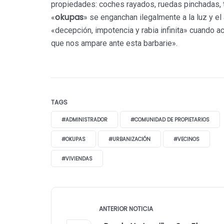
propiedades: coches rayados, ruedas pinchadas, t
okupas
«
» se enganchan ilegalmente a la luz y el
«decepción, impotencia y rabia infinita» cuando a
que nos ampare ante esta barbarie».
TAGS
#ADMINISTRADOR
#COMUNIDAD DE PROPIETARIOS
#OKUPAS
#URBANIZACIÓN
#VECINOS
#VIVIENDAS
ANTERIOR NOTICIA