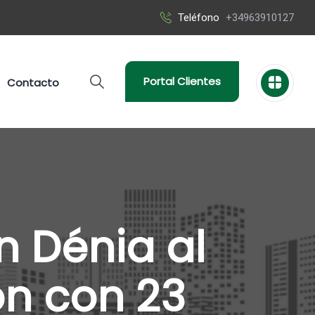
Teléfono
+34963910127
Portal Clientes
Contacto
n Dénia al
ón con 23