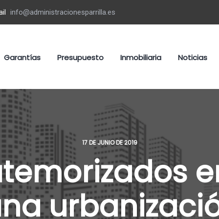
il
info@administracionesparrilla.es
Garantías
Presupuesto
Inmobiliaria
Noticias
17 DE JUNIO DE 2019
temorizados e
 una urbanizaci