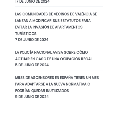
17 DE JUNIO DE 2024
7 DE FEBRERO DE 2024
El Supremo
LAS COMUNIDADES DE VECINOS DE VALÈNCIA SE
LANZAN A MODIFICAR SUS ESTATUTOS PARA
avala el veto de
EVITAR LA INVASIÓN DE APARTAMENTOS
las
TURÍSTICOS
comunidades
7 DE JUNIO DE 2024
de vecinos a los
LA POLICÍA NACIONAL AVISA SOBRE CÓMO
apartamentos
ACTUAR EN CASO DE UNA OKUPACIÓN ILEGAL
5 DE JUNIO DE 2024
turísticos
MILES DE ASCENSORES EN ESPAÑA TIENEN UN MES
La Sala de lo Civil
PARA ADAPTARSE A LA NUEVA NORMATIVA O
destaca que los
PODRÍAN QUEDAR INUTILIZADOS
alquileres vacacionales
5 DE JUNIO DE 2024
constituyen una
actividad económica,
lo…