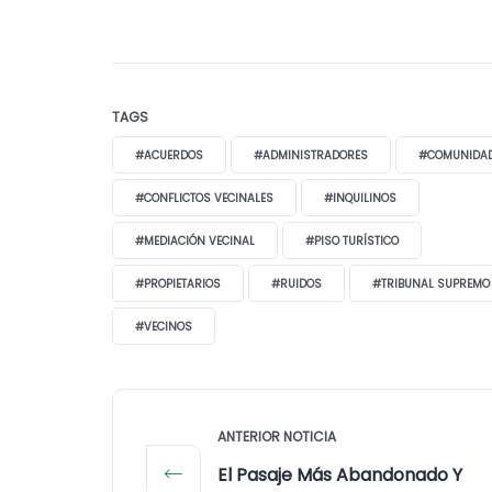
TAGS
#ACUERDOS
#ADMINISTRADORES
#COMUNIDA
#CONFLICTOS VECINALES
#INQUILINOS
#MEDIACIÓN VECINAL
#PISO TURÍSTICO
#PROPIETARIOS
#RUIDOS
#TRIBUNAL SUPREMO
#VECINOS
ANTERIOR NOTICIA
El Pasaje Más Abandonado Y