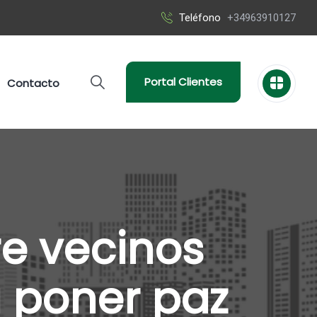
Teléfono
+34963910127
Portal Clientes
Contacto
e vecinos
 poner paz