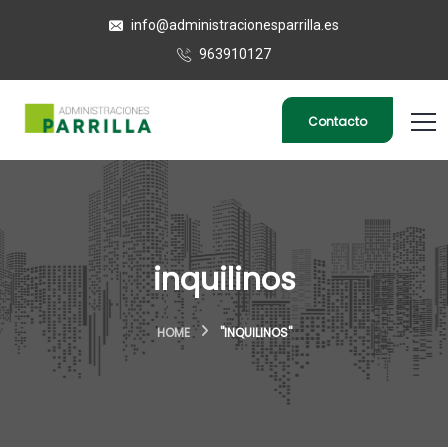
info@administracionesparrilla.es
963910127
Contacto
inquilinos
HOME
"INQUILINOS"