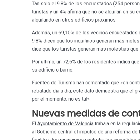
Tan solo el 9,8% de los encuestados (254 persona
turistas y un 4% afirma que no se alquilan en su
ed
alquilando en otros
edificios
próximos.
Además, un 69,10% de los vecinos encuestados a
9,8% dicen que los
inquilinos
generan más molest
dice que los turistas generan más molestias que 
Por último, un 72,6% de los residentes indica que 
su edificio o barrio.
Fuentes de Turismo han comentado que «en contra
retratado día a día, este dato demuestra que el g
por el momento, no es tal».
Nuevas medidas de cont
El
Ayuntamiento de Valencia
trabaja en la regulac
al Gobierno central el impulso de una reforma de
facilite a los municipios controlar los inmueble