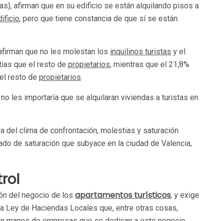
s), afirman que en su edificio se están alquilando pisos a
ificio
, pero que tiene constancia de que sí se están
firman que no les molestan los
inquilinos turistas
y el
ias que el resto de
propietarios
, mientras que el 21,8%
el resto de
propietarios
.
no les importaría que se alquilaran viviendas a turistas en
 del clima de confrontación, molestias y saturación
rado de saturación que subyace en la ciudad de Valencia,
rol
apartamentos turísticos
ión del negocio de los
, y exige
 la Ley de Haciendas Locales que, entre otras cosas,
s en manos de empresas que se dedican a este negocio.