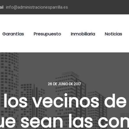
il
info@administracionesparrilla.es
Garantías
Presupuesto
Inmobiliaria
Noticias
26 DE JUNIO DE 2017
 los vecinos d
ue sean las c