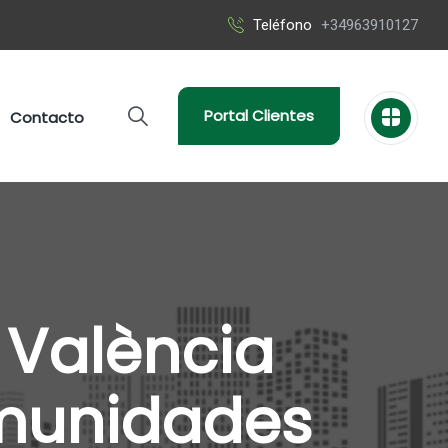
Teléfono
+34963910127
Portal Clientes
Contacto
e València
omunidades