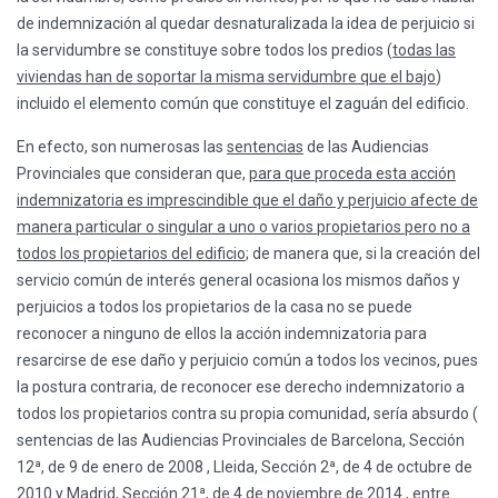
de indemnización al quedar desnaturalizada la idea de perjuicio si
la servidumbre se constituye sobre todos los predios (
todas las
viviendas han de soportar la misma servidumbre que el bajo
)
incluido el elemento común que constituye el zaguán del edificio.
En efecto, son numerosas las
sentencias
de las Audiencias
Provinciales que consideran que,
para que proceda esta acción
indemnizatoria es imprescindible que el daño y perjuicio afecte de
manera particular o singular a uno o varios propietarios pero no a
todos los propietarios del edificio
; de manera que, si la creación del
servicio común de interés general ocasiona los mismos daños y
perjuicios a todos los propietarios de la casa no se puede
reconocer a ninguno de ellos la acción indemnizatoria para
resarcirse de ese daño y perjuicio común a todos los vecinos, pues
la postura contraria, de reconocer ese derecho indemnizatorio a
todos los propietarios contra su propia comunidad, sería absurdo (
sentencias de las Audiencias Provinciales de Barcelona, Sección
12ª, de 9 de enero de 2008 , Lleida, Sección 2ª, de 4 de octubre de
2010 y Madrid, Sección 21ª, de 4 de noviembre de 2014 , entre