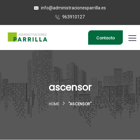
info@administracionesparrilla.es
963910127
Contacto
ascensor
HOME
"ASCENSOR"