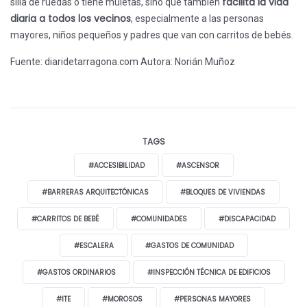
facilita la vida
silla de ruedas o tiene muletas, sino que también
diaria a todos los vecinos
, especialmente a las personas
mayores, niños pequeños y padres que van con carritos de bebés.
Fuente: diaridetarragona.com
Autora: Norián Muñoz
TAGS
#ACCESIBILIDAD
#ASCENSOR
#BARRERAS ARQUITECTÓNICAS
#BLOQUES DE VIVIENDAS
#CARRITOS DE BEBÉ
#COMUNIDADES
#DISCAPACIDAD
#ESCALERA
#GASTOS DE COMUNIDAD
#GASTOS ORDINARIOS
#INSPECCIÓN TÉCNICA DE EDIFICIOS
#ITE
#MOROSOS
#PERSONAS MAYORES